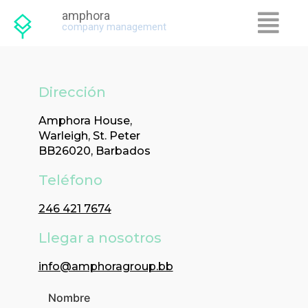
amphora
company management
Dirección
Amphora House,
Warleigh, St. Peter
BB26020, Barbados
Teléfono
246 421 7674
Llegar a nosotros
info@amphoragroup.bb
Nombre